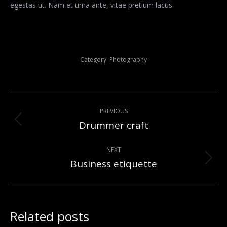
egestas ut. Nam et urna ante, vitae pretium lacus.
Category:
Photography
Post
PREVIOUS
navigation
Drummer craft
Previous
post:
NEXT
Business etiquette
Next
post:
Related posts