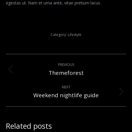
egestas ut. Nam et urna ante, vitae pretium lacus.
Category:
Lifestyle
Post
PREVIOUS
navigation
Themeforest
Previous
post:
NEXT
Weekend nightlife guide
Next
post:
Related posts