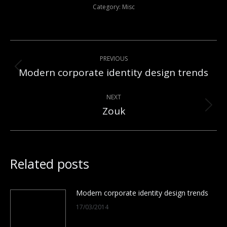
Category:
Misc
Post
PREVIOUS
navigation
Modern corporate identity design trends
Previous
post:
NEXT
Zouk
Next
post:
Related posts
Modern corporate identity design trends
17/03/2014