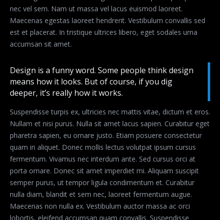
nec vel sem. Nam ut massa vel lacus euismod laoreet.
Maecenas egestas laoreet hendrerit. Vestibulum convallis sed
est et placerat. In tristique ultrices libero, eget sodales urna
accumsan sit amet.
Design is a funny word. Some people think design
means how it looks. But of course, if you dig
deeper, it’s really how it works.
Suspendisse turpis ex, ultricies nec mattis vitae, dictum et eros.
Nullam et nisi purus. Nulla sit amet lacus sapien. Curabitur eget
pharetra sapien, eu ornare justo. Etiam posuere consectetur
quam in aliquet. Donec mollis lectus volutpat ipsum cursus
fermentum. Vivamus nec interdum ante. Sed cursus orci at
porta ornare. Donec sit amet imperdiet mi. Aliquam suscipit
semper purus, ut tempor ligula condimentum et. Curabitur
nulla diam, blandit et sem nec, laoreet fermentum augue.
Maecenas non nulla ex. Vestibulum auctor massa ac orci
lobortis, eleifend accumsan quam convallis. Suspendisse